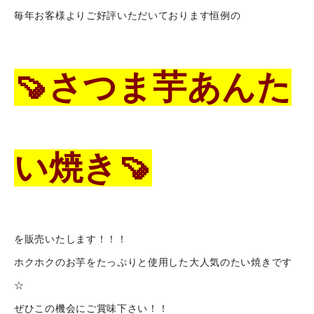
毎年お客様よりご好評いただいております恒例の
🍠さつま芋あんた
い焼き🍠
を販売いたします！！！
ナンブフーズについて
ホクホクのお芋をたっぷりと使用した大人気のたい焼きです
事業紹介
☆
ぜひこの機会にご賞味下さい！！