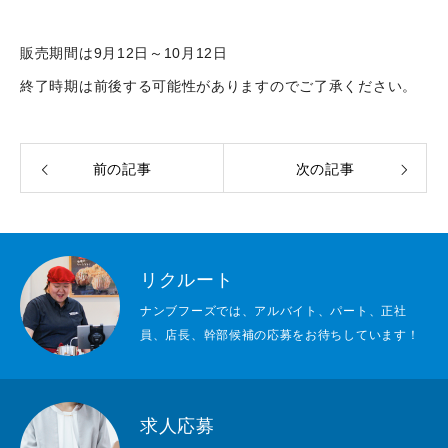
リクルート
お知らせ
販売期間は9月12日～10月12日
終了時期は前後する可能性がありますのでご了承ください。
求人応募
前の記事
次の記事
リクルート
ナンブフーズでは、アルバイト、パート、正社
員、店長、幹部候補の応募をお待ちしています！
求人応募